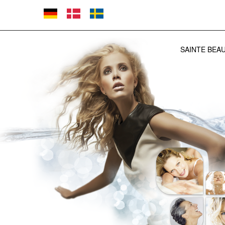
SAINTE BEA
ANTI AGING
NORMAL HU
UNG HUD / 
SPECIAL CR
TILBEHØR