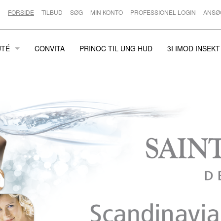
FORSIDE
TILBUD
SØG
MIN KONTO
PROFESSIONEL LOGIN
ANSØ
UTÉ
CONVITA
PRINOC TIL UNG HUD
3I IMOD INSEKT
 HUDPLEJE
D
UREN HUD
EMER