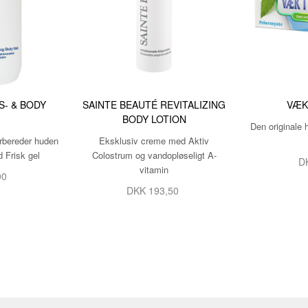
S- & BODY
SAINTE BEAUTÉ REVITALIZING
VÆK
BODY LOTION
Den originale 
rbereder huden
Eksklusiv creme med Aktiv
d Frisk gel
Colostrum og vandopløseligt A-
D
vitamin
00
DKK
193,50