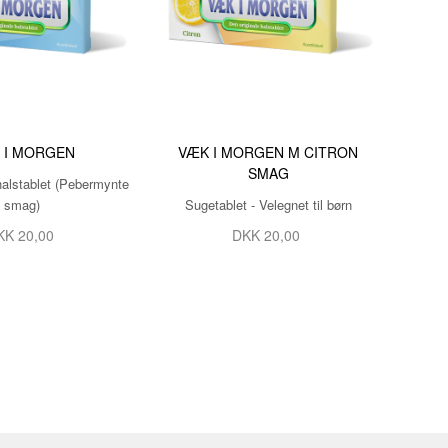
 I MORGEN
VÆK I MORGEN M CITRON
SMAG
halstablet (Pebermynte
smag)
Sugetablet - Velegnet til børn
KK
20,00
DKK
20,00