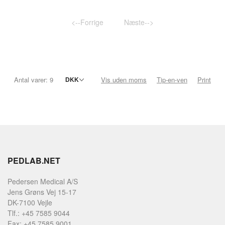
<--Forrige
Næste-->
Antal varer: 9
Vis uden moms
Tip-en-ven
Print
PEDLAB.NET
Pedersen Medical A/S
Jens Grøns Vej 15-17
DK-7100 Vejle
Tlf.: +45 7585 9044
Fax: +45 7585 9001