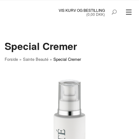
VIS KURV OG BESTILLING
(0,00 DKK)
SAINTE BEAUTÉ
CONVITA
Special Cremer
PRINOC TIL UNG HUD
»
»
Forside
Sainte Beauté
Special Cremer
3I IMOD INSEKT IRRITATION
VÆK I MORGEN HALSTABLETTER
FORSIDE
TILBUD
SØG
MIN KONTO
PROFESSIONEL LOGIN
ANSØG SOM PROFESSIONEL