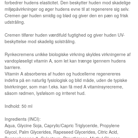
forbedrer hudens elasticitet. Den beskytter huden mod skadelige
miljøpåvirkninger og øger hudens evne til at regenerere sig selv.
Cremen gør huden smidig og blød og giver den en pæn og frisk
udstråling.
Cremen tilfører huden værdifuld fugtighed og giver huden UV-
beskyttelse mod skadelig solstråling.
Rynkecremens unikke biologiske virkning skyldes virkningerne af
vandopløseligt vitamin A, som let kan trænge igennem hudens
barriere.
Vitamin A absorberes af huden og hudcellerne regenereres
indefra på en naturlig fysiologisk og blid måde, uden de typiske
bivirkninger, som man f.eks. kan få med A vitaminsyrecreme,
såsom rødmen, lysfølsom og irriteret hud.
Indhold: 50 ml
Ingredients (INCI):
Aqua, Glycine Soja, Caprylic/Capric Triglyceride, Propylene
Glycol, Palm Glycerides, Rapeseed Glycerides, Citric Acid,