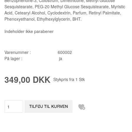
Benzophenone-3, Colostrum, Dimethicone, Methyl Glucose
Sesquistearate, PEG-20 Methyl Glucose Sesquistearate, Myristic
Acid, Cetearyl Alcohol, Cyclodextrin, Parfum, Retinyl Palmitate,
Phenoxyethanol, Ethylhexylglycerin, BHT.
Indeholder ikke parabener
Varenummer :
600002
På lager :
ja
349,00 DKK
Stykpris fra
1
Stk