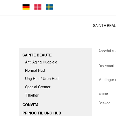
SAINTE BEA
ANTI AGING
NORMAL HU
Anbefal til
UNG HUD / 
SAINTE BEAUTÉ
SPECIAL CR
Anti Aging Hudpleje
Din email
Normal Hud
TILBEHØR
Ung Hud / Uren Hud
Modtager 
Special Cremer
Emne
Tilbehør
Besked
CONVITA
PRINOC TIL UNG HUD