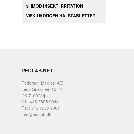
3I IMOD INSEKT IRRITATION
VÆK I MORGEN HALSTABLETTER
PEDLAB.NET
Pedersen Medical A/S
Jens Grøns Vej 15-17
DK-7100 Vejle
Tlf.: +45 7585 9044
Fax: +45 7585 9001
info@pedlab.dk