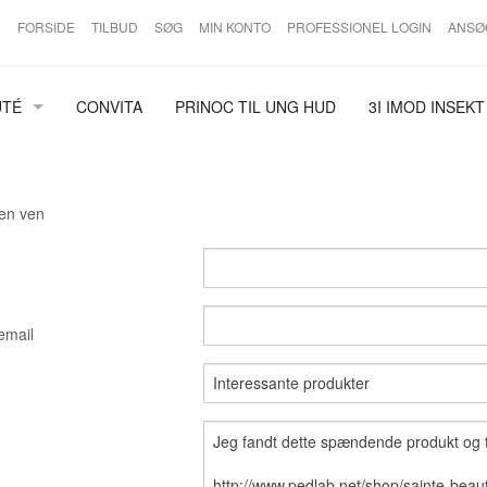
FORSIDE
TILBUD
SØG
MIN KONTO
PROFESSIONEL LOGIN
ANSØ
UTÉ
CONVITA
PRINOC TIL UNG HUD
3I IMOD INSEKT
 HUDPLEJE
D
 en ven
UREN HUD
EMER
email