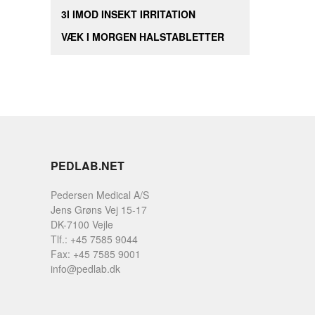
3I IMOD INSEKT IRRITATION
VÆK I MORGEN HALSTABLETTER
PEDLAB.NET
Pedersen Medical A/S
Jens Grøns Vej 15-17
DK-7100 Vejle
Tlf.: +45 7585 9044
Fax: +45 7585 9001
info@pedlab.dk