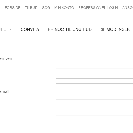
FORSIDE
TILBUD
SØG
MIN KONTO
PROFESSIONEL LOGIN
ANSØ
UTÉ
CONVITA
PRINOC TIL UNG HUD
3I IMOD INSEKT
 HUDPLEJE
D
 en ven
UREN HUD
EMER
email