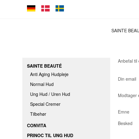
SAINTE BEA
ANTI AGING
NORMAL HU
Anbefal til
UNG HUD / 
SAINTE BEAUTÉ
SPECIAL CR
Anti Aging Hudpleje
Din email
Normal Hud
TILBEHØR
Ung Hud / Uren Hud
Modtager 
Special Cremer
Emne
Tilbehør
Besked
CONVITA
PRINOC TIL UNG HUD