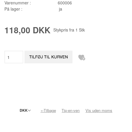
Varenummer :
600006
På lager :
ja
118,00 DKK
Stykpris fra
1
Stk
«-Tilbage
Tip-en-ven
Vis uden moms