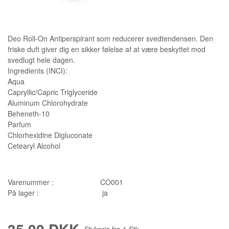
Deo Roll-On Antiperspirant som reducerer svedtendensen. Den
friske duft giver dig en sikker følelse af at være beskyttet mod
svedlugt hele dagen.
Ingredients (INCI):
Aqua
Capryllic/Capric Triglyceride
Aluminum Chlorohydrate
Beheneth-10
Parfum
Chlorhexidine Digluconate
Cetearyl Alcohol
Varenummer :
CO001
På lager :
ja
Stykpris fra
1
Stk