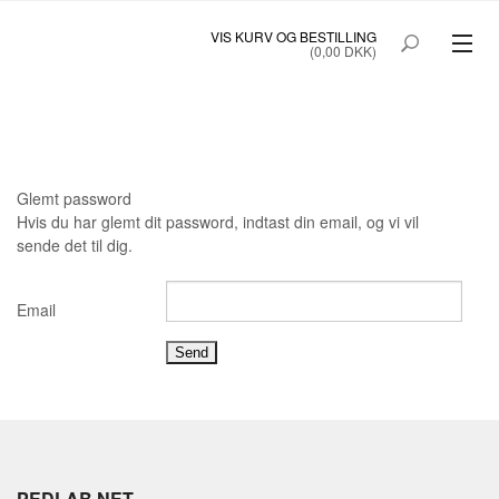
VIS KURV OG BESTILLING
(0,00 DKK)
SAINTE BEAUTÉ
CONVITA
Glemt password
PRINOC TIL UNG HUD
Hvis du har glemt dit password, indtast din email, og vi vil
sende det til dig.
3I IMOD INSEKT IRRITATION
VÆK I MORGEN HALSTABLETTER
Email
FORSIDE
TILBUD
SØG
MIN KONTO
PROFESSIONEL LOGIN
ANSØG SOM PROFESSIONEL
PEDLAB.NET